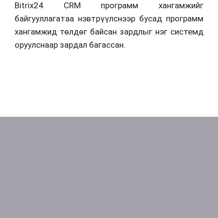
Bitrix24 CRM программ хангамжийг
байгууллагатаа нэвтрүүлснээр бусад программ
хангамжид төлдөг байсан зардлыг нэг системд
оруулснаар зардал багассан.