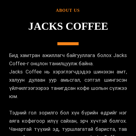
ABOUT US
JACKS COFFEE
Бид хамтран ажиллагч байгууллага болох Jacks
Coffee-г онцлон танилцуулж байна.
Jacks Coffee нь хэрэглэгчдэдээ шинэхэн амт,
халуун дулаан уур амьсгал, сэтгэл шингэсэн
үйлчилгээгээрээ танигдсан кофе шопын сүлжээ
юм.
Тэдний гол зорилго бол хүн бүрийн өдрийг нэг
аяга кофегоор илүү сайхан, эрч хүчтэй болгох.
Чанартай түүхий эд, туршлагатай бариста, тав