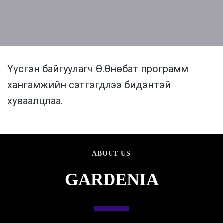
Үүсгэн байгуулагч Ө.Өнөбат программ
хангамжийн сэтгэгдлээ бидэнтэй
хуваалцлаа.
ABOUT US
GARDENIA