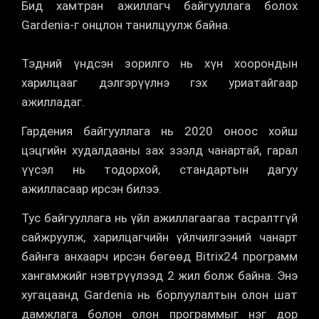
Бид хамтран ажиллагч байгууллага болох
Gardenia-г онцлон танилцуулж байна.
Тэдний үндсэн зорилго нь хүн хоорондын
харилцааг дэлгэрүүлнэ гэх уриатайгаар
ажилладаг.
Гардения байгууллага нь 2020 оноос хойш
цэцгийн худалдааны зах зээлд чанартай, гарал
үүсэл нь тодорхой, стандартын дагуу
ажилласаар ирсэн билээ.
Тус байгууллага нь үйл ажиллагаагаа тасралтгүй
сайжруулж, харилцагчийн үйлчилгээний чанарт
байнга анхаарч ирсэн бөгөөд Bitrix24 программ
хангамжийг нэвтрүүлээд 2 жил болж байна. Энэ
хугацаанд Gardenia нь борлуулалтын олон шат
дамжлага болон олон программыг нэг дор