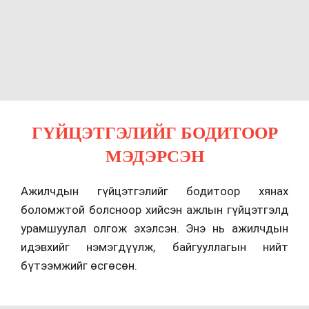
ГҮЙЦЭТГЭЛИЙГ БОДИТООР
МЭДЭРСЭН
Ажилчдын гүйцэтгэлийг бодитоор хянах
боломжтой болсноор хийсэн ажлын гүйцэтгэлд
урамшуулал олгож эхэлсэн. Энэ нь ажилчдын
идэвхийг нэмэгдүүлж, байгууллагын нийт
бүтээмжийг өсгөсөн.