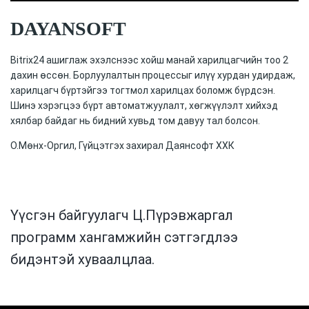
DAYANSOFT
Bitrix24 ашиглаж эхэлснээс хойш манай харилцагчийн тоо 2
дахин өссөн. Борлуулалтын процессыг илүү хурдан удирдаж,
харилцагч бүртэйгээ тогтмол харилцах боломж бүрдсэн.
Шинэ хэрэгцээ бүрт автоматжуулалт, хөгжүүлэлт хийхэд
хялбар байдаг нь бидний хувьд том давуу тал болсон.
О.Мөнх-Оргил, Гүйцэтгэх захирал Даянсофт ХХК
Үүсгэн байгуулагч Ц.Пүрэвжаргал
программ хангамжийн сэтгэгдлээ
бидэнтэй хуваалцлаа.