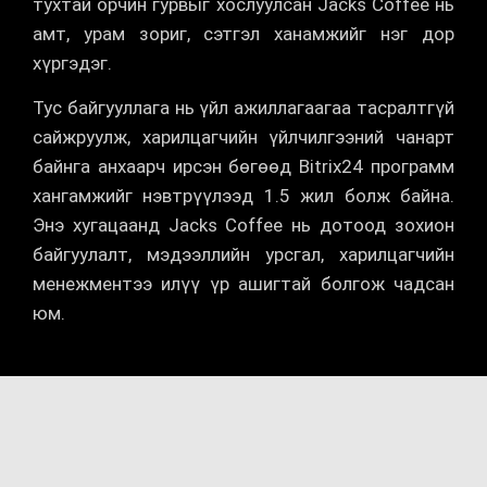
тухтай орчин гурвыг хослуулсан Jacks Coffee нь
амт, урам зориг, сэтгэл ханамжийг нэг дор
хүргэдэг.
Тус байгууллага нь үйл ажиллагаагаа тасралтгүй
сайжруулж, харилцагчийн үйлчилгээний чанарт
байнга анхаарч ирсэн бөгөөд Bitrix24 программ
хангамжийг нэвтрүүлээд 1.5 жил болж байна.
Энэ хугацаанд Jacks Coffee нь дотоод зохион
байгуулалт, мэдээллийн урсгал, харилцагчийн
менежментээ илүү үр ашигтай болгож чадсан
юм.