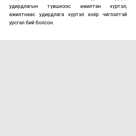
удирдлагын түвшнээс ажилтан хүртэл,
ажилтнаас удирдлага хүртэл хоёр чиглэлтэй
урсгал бий болсон.