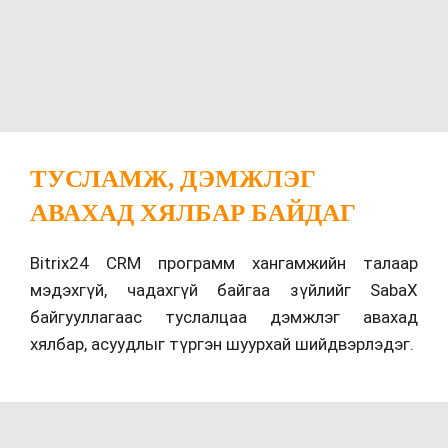
ТУСЛАМЖ, ДЭМЖЛЭГ
АВАХАД ХЯЛБАР БАЙДАГ
Bitrix24 CRM программ хангамжийн талаар
мэдэхгүй, чадахгүй байгаа зүйлийг SabaX
байгууллагаас туслалцаа дэмжлэг авахад
хялбар, асуудлыг түргэн шуурхай шийдвэрлэдэг.