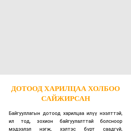
ДОТООД ХАРИЛЦАА ХОЛБОО
САЙЖИРСАН
Байгууллагын дотоод харилцаа илүү нээлттэй,
ил тод, зохион байгуулалттай болсноор
мэдээлэл нэгж, хэлтэс бүрт саадгүй,