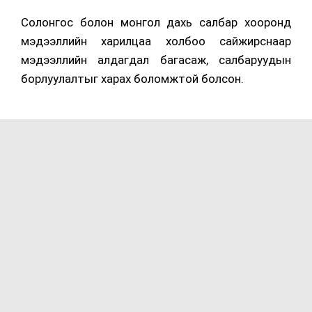
Солонгос болон монгол дахь салбар хооронд
мэдээллийн харилцаа холбоо сайжирснаар
мэдээллийн алдагдал багасаж, салбаруудын
борлуулалтыг харах боломжтой болсон.