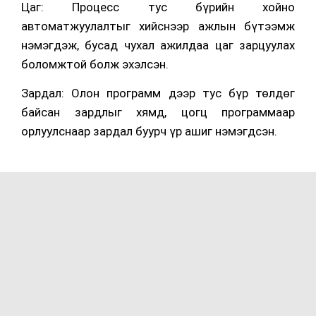
Цаг: Процесс тус бүрийн хойно
автоматжуулалтыг хийснээр ажлын бүтээмж
нэмэгдэж, бусад чухал ажилдаа цаг зарцуулах
боломжтой болж эхэлсэн.
Зардал: Олон программ дээр тус бүр төлдөг
байсан зардлыг хямд, цогц программаар
орлуулснаар зардал буурч үр ашиг нэмэгдсэн.