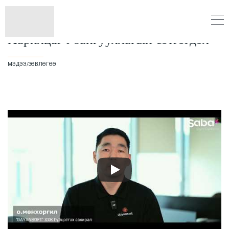
Харилцагч байгууллагын сэтгэгдэл
МЭДЭЭ/ЗӨВЛӨГӨӨ