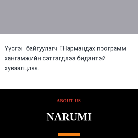
Үүсгэн байгуулагч Г.Нармандах программ
хангамжийн сэтгэгдлээ бидэнтэй
хуваалцлаа.
ABOUT US
NARUMI