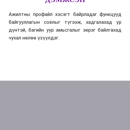
Ажилтны профайл хэсэгт байрладаг функцууд
байгууллагын соёлыг түгээж, хадгалахад үр
дүнтэй, багийн уур амьсгалыг эерэг байлгахад
чухал нөлөө үзүүлдэг.