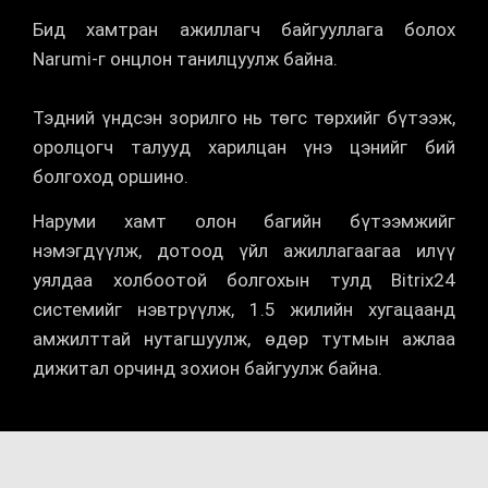
Бид хамтран ажиллагч байгууллага болох
Narumi-г онцлон танилцуулж байна.
Тэдний үндсэн зорилго нь төгс төрхийг бүтээж,
оролцогч талууд харилцан үнэ цэнийг бий
болгоход оршино.
Наруми хамт олон багийн бүтээмжийг
нэмэгдүүлж, дотоод үйл ажиллагаагаа илүү
уялдаа холбоотой болгохын тулд Bitrix24
системийг нэвтрүүлж, 1.5 жилийн хугацаанд
амжилттай нутагшуулж, өдөр тутмын ажлаа
дижитал орчинд зохион байгуулж байна.