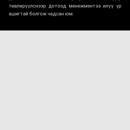
төвлөрүүлснээр дотоод менежментээ илүү үр
ашигтай болгож чадсан юм.