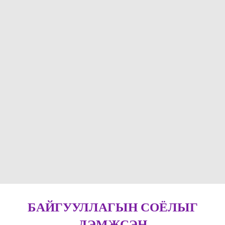
БАЙГУУЛЛАГЫН СОЁЛЫГ
ДЭМЖСЭН