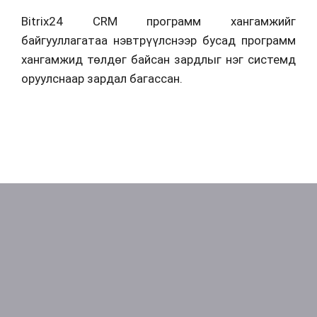
Bitrix24 CRM программ хангамжийг
байгууллагатаа нэвтрүүлснээр бусад программ
хангамжид төлдөг байсан зардлыг нэг системд
оруулснаар зардал багассан.