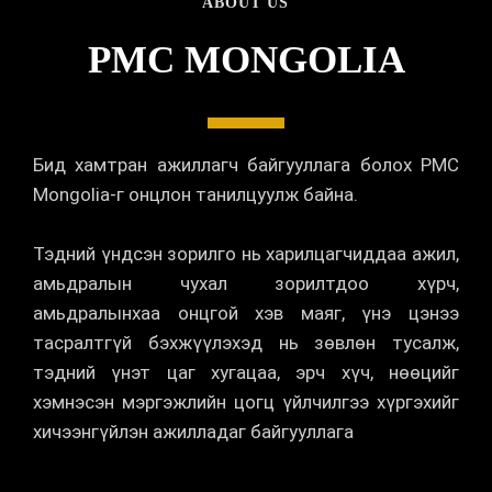
ABOUT US
PMC MONGOLIA
Бид хамтран ажиллагч байгууллага болох PMC
Mongolia-г онцлон танилцуулж байна.
Тэдний үндсэн зорилго нь харилцагчиддаа ажил,
амьдралын чухал зорилтдоо хүрч,
амьдралынхаа онцгой хэв маяг, үнэ цэнээ
тасралтгүй бэхжүүлэхэд нь зөвлөн тусалж,
тэдний үнэт цаг хугацаа, эрч хүч, нөөцийг
хэмнэсэн мэргэжлийн цогц үйлчилгээ хүргэхийг
хичээнгүйлэн ажилладаг байгууллага