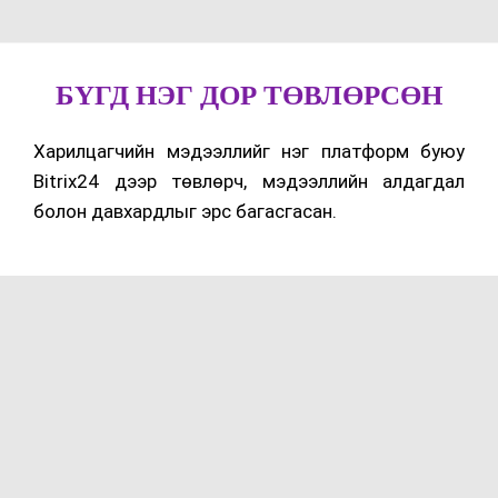
БҮГД НЭГ ДОР ТӨВЛӨРСӨН
Харилцагчийн мэдээллийг нэг платформ буюу
Bitrix24 дээр төвлөрч, мэдээллийн алдагдал
болон давхардлыг эрс багасгасан.