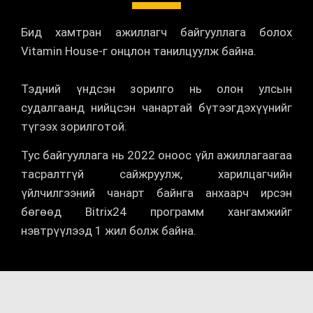
Бид хамтран ажиллагч байгууллага болох
Vitamin House-г онцлон танилцуулж байна.
Тэдний үндсэн зорилго нь олон улсын
судалгаанд нийцсэн чанартай бүтээгдэхүүнийг
түгээх зорилготой.
Тус байгууллага нь 2022 оноос үйл ажиллагаагаа
тасралтгүй сайжруулж, харилцагчийн
үйлчилгээний чанарт байнга анхаарч ирсэн
бөгөөд Bitrix24 программ хангамжийг
нэвтрүүлээд 1 жил болж байна.