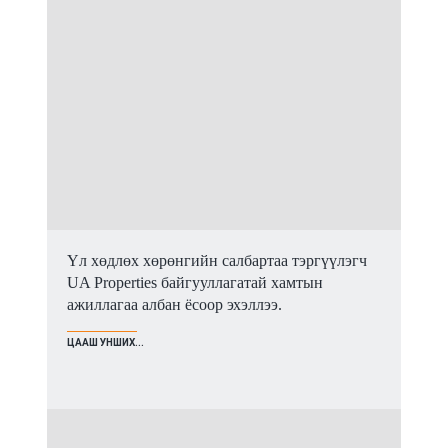
Үл хөдлөх хөрөнгийн салбартаа тэргүүлэгч
UA Properties байгууллагатай хамтын
ажиллагаа албан ёсоор эхэллээ.
ЦААШ УНШИХ...