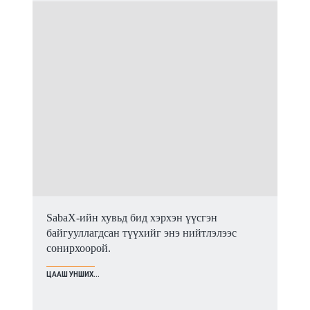
SabaX-ийн хувьд бид хэрхэн үүсгэн
байгууллагдсан түүхийг энэ нийтлэлээс
сонирхоорой.
ЦААШ УНШИХ...