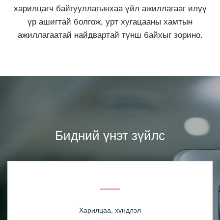
харилцагч байгууллагынхаа үйл ажиллагааг илүү
үр ашигтай болгож, урт хугацааны хамтын
ажиллагаатай найдвартай түнш байхыг зорино.
Бидний үнэт зүйлс
Харилцаа, хүндлэл