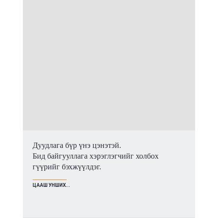
Дуудлага бүр үнэ цэнэтэй.
Бид байгууллага хэрэглэгчийг холбох
гүүрийг бэхжүүлдэг.
ЦААШ УНШИХ...