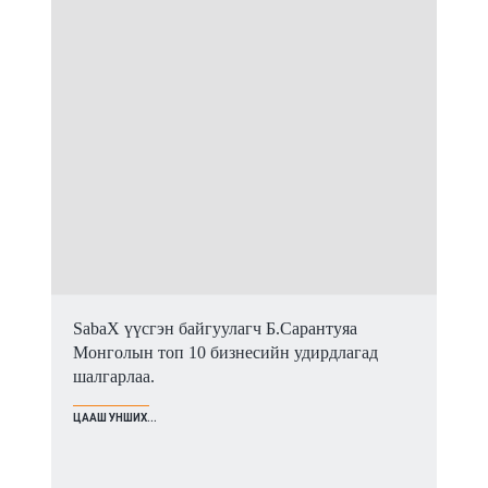
SabaX үүсгэн байгуулагч Б.Сарантуяа
Монголын топ 10 бизнесийн удирдлагад
шалгарлаа.
ЦААШ УНШИХ...