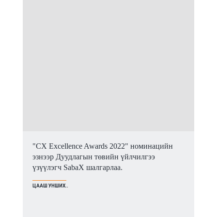
"CX Excellence Awards 2022" номинацийн
эзнээр Дуудлагын төвийн үйлчилгээ
үзүүлэгч SabaX шалгарлаа.
ЦААШ УНШИХ..