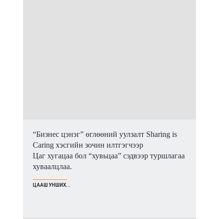
“Бизнес цэнэг” өглөөний уулзалт Sharing is
Caring хэсгийн зочин илтгэгчээр
Цаг хугацаа бол “хувьцаа” сэдвээр туршлагаа
хуваалцлаа.
ЦААШ УНШИХ...