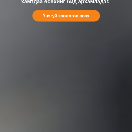
хамтдаа өсөхийг бид эрхэмлэдэг.
Үнэгүй зөвлөгөө авах