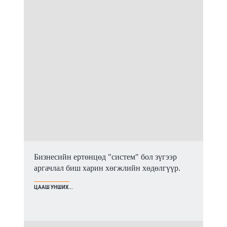
Бизнесийн ертөнцөд "систем" бол зүгээр
аргачлал биш харин хөгжлийн хөдөлгүүр.
ЦААШ УНШИХ...