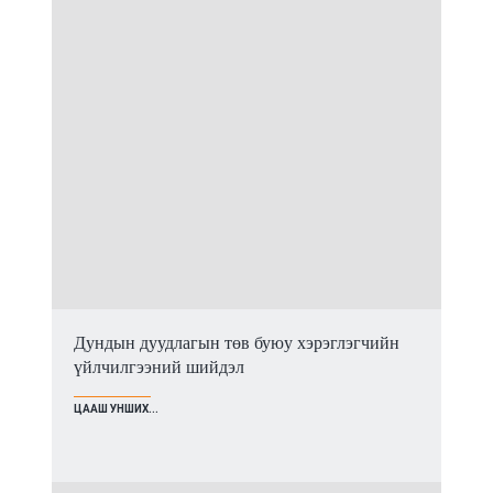
Дундын дуудлагын төв буюу хэрэглэгчийн
үйлчилгээний шийдэл
ЦААШ УНШИХ...