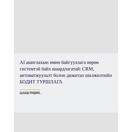
AI ашиглахын өмнө байгууллага өөрөө
системтэй байх шаардлагатай: CRM,
автоматжуулалт болон дижитал шилжилтийн
БОДИТ ТУРШЛАГА
ЦААШ УНШИХ...