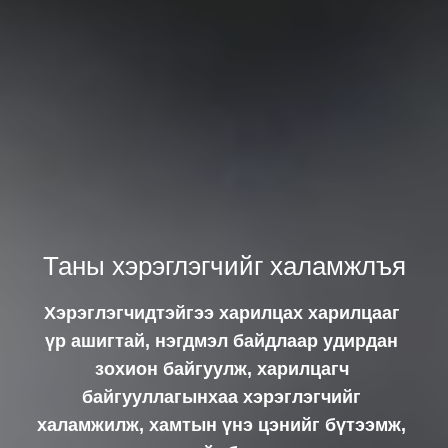
Таны хэрэглэгчийг халамжлъя
Хэрэглэгчидтэйгээ харилцах харилцааг
үр ашигтай, нэгдмэл байдлаар удирдан
зохион байгуулж, харилцагч
байгууллагынхаа хэрэглэгчийг
халамжилж, хамтын үнэ цэнийг бүтээмж,