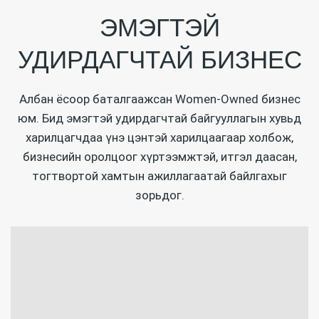
ЭМЭГТЭЙ
УДИРДАГЧТАЙ БИЗНЕС
Албан ёсоор баталгаажсан Women-Owned бизнес
юм.
Бид эмэгтэй удирдагчтай байгууллагын хувьд
харилцагчдаа үнэ цэнтэй харилцаагаар холбож,
бизнесийн оролцоог хүртээмжтэй,
итгэл даасан,
тогтвортой хамтын ажиллагаатай байлгахыг
зорьдог.