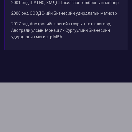
2001 онд ШУТИС, ХМДС Цахилгаан холбооны инженер
2006 онд СЭЗДС-ийн Бизнесийн удирдлагын магистр
2017 онд Австралийн засгийн газрын тэтгэлэгээр,
Австрали улсын Монаш Их Сургуулийн Бизнесийн
удирдлагын магистр МВА