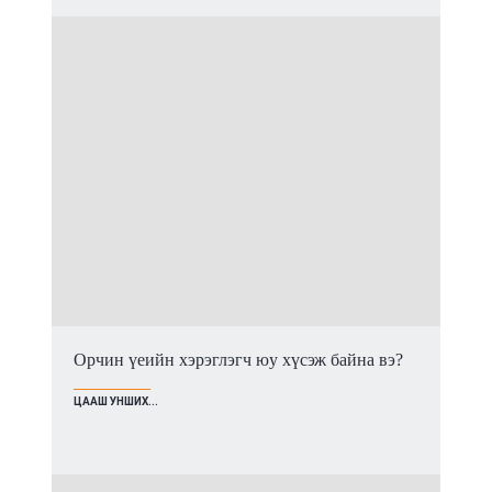
Орчин үеийн хэрэглэгч юу хүсэж байна вэ?
ЦААШ УНШИХ...