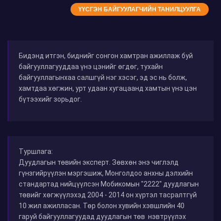
ҮҮСГЭН БАЙГУУЛАГЧИЙН ТАНИЛЦУУЛГА
Бидэнд итгэн, биднийг сонгон хамтран ажиллаж буй
байгууллагууддаа үнэ цэнийг өгдөг, тухайн
байгууллагынхаа салшгүй нэг хэсэг, эд эс нь болж,
хамтдаа хөгжин, урт удаан хугацаанд хамтын үнэ цэн
бүтээхийг зорьдог.
Туршлага:
Дуудлагын төвийн эксперт. Зөвхөн энэ чиглэлд
гүнзгийрүүлэн мэргэшиж, Монголдоо анхны дэлхийн
стандартад нийцүүлсэн Мобикомын "2222" дуудлагын
төвийг хөгжүүлэхэд 2004 - 2014 он хүртэл тасралтгүй
10 жил ажилласан. Төр болон хувийн хэвшлийн 40
гаруй байгууллагуудад дуудлагын төв нэвтрүүлэх