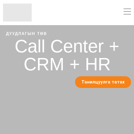
ДУУДЛАГЫН ТӨВ
Call Center +
CRM + HR
Танилцуулга татах