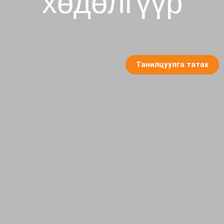
хөдөлгүүр
Танилцуулга татах