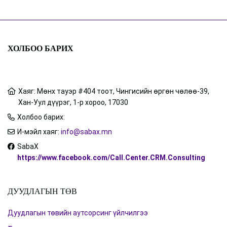
ХОЛБОО БАРИХ
Хаяг: Мөнх тауэр #404 тоот, Чингисийн өргөн чөлөө-39,
Хан-Уул дүүрэг, 1-р хороо, 17030
Холбоо барих:
+97676005599
И-мэйл хаяг:
info@sabax.mn
SabaX
https://www.facebook.com/Call.Center.CRM.Consulting
ДУУДЛАГЫН ТӨВ
Дуудлагын төвийн аутсорсинг үйлчилгээ