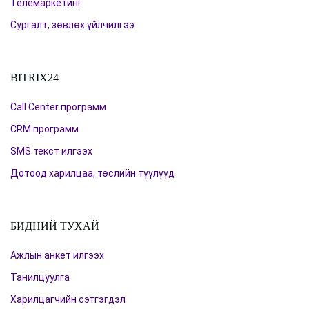
Телемаркетинг
Сургалт, зөвлөх үйлчилгээ
BITRIX24
Call Center программ
CRM программ
SMS текст илгээх
Дотоод харилцаа, төслийн түүлүүд
БИДНИЙ ТУХАЙ
Ажлын анкет илгээх
Танилцуулга
Харилцагчийн сэтгэгдэл