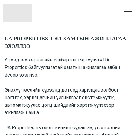
UA PROPERTIES-ТЭЙ ХАМТЫН АЖИЛЛАГАА
ЭХЭЛЛЭЭ
Үл хөдлөх хөрөнгийн салбартаа тэргүүлэгч UA
Properties байгууллагатай хамтын ажиллагаа албан
ёсоор эхэллээ.
Энэхүү төслийн хүрээнд дотоод харилцаа холбоог
нэгтгэх, харилцагчийн үйлчилгээг системжүүлж,
автоматжуулах цогц шийдлийг хэрэгжүүлэхээр
ажиллаж байна.
UA Properties нь олон жилийн судалгаа, үнэлгээний