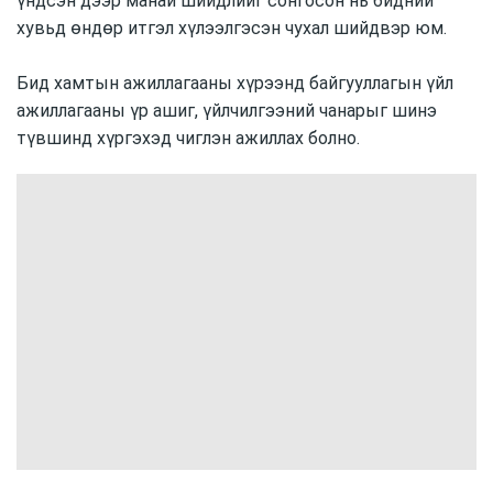
үндсэн дээр манай шийдлийг сонгосон нь бидний
хувьд өндөр итгэл хүлээлгэсэн чухал шийдвэр юм.
Бид хамтын ажиллагааны хүрээнд байгууллагын үйл
ажиллагааны үр ашиг, үйлчилгээний чанарыг шинэ
түвшинд хүргэхэд чиглэн ажиллах болно.